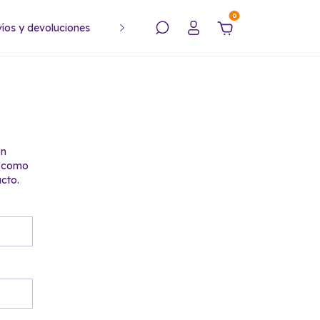
0
íos y devoluciones
Política de privacidad
ón
 como
cto.