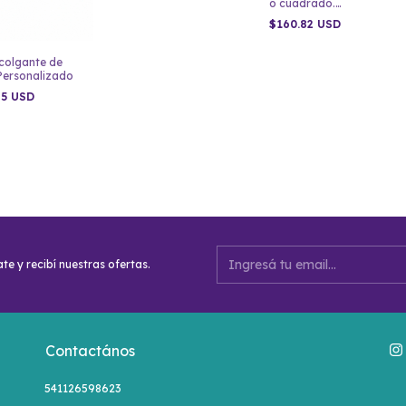
o cuadrado.
Personalizado, listo
$160.82 USD
para instalar.
 colgante de
Personalizado
45 USD
te y recibí nuestras ofertas.
Contactános
541126598623